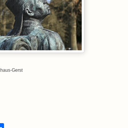
khaus-Gerst
S