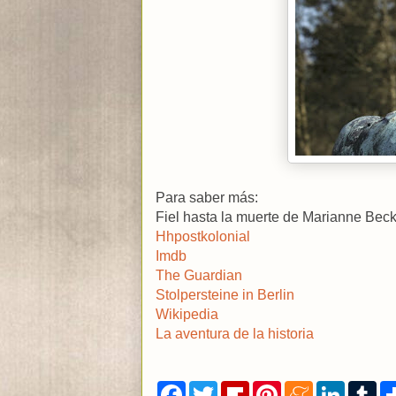
Para saber más:
Fiel hasta la muerte de Marianne Bec
Hhpostkolonial
Imdb
The Guardian
Stolpersteine in Berlin
Wikipedia
La aventura de la historia
F
T
F
P
M
L
T