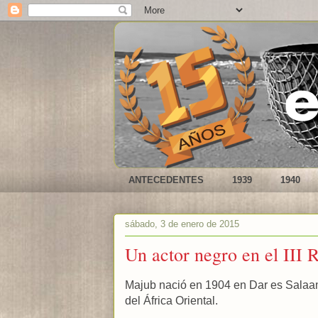
ANTECEDENTES
1939
1940
sábado, 3 de enero de 2015
Un actor negro en el III 
Majub nació en 1904 en Dar es Salaam
del África Oriental.