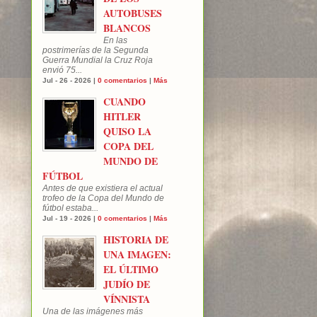
AUTOBUSES
BLANCOS
En las
postrimerías de la Segunda
Guerra Mundial la Cruz Roja
envió 75...
Jul - 26 - 2026 |
0 comentarios
|
Más
CUANDO
HITLER
QUISO LA
COPA DEL
MUNDO DE
FÚTBOL
Antes de que existiera el actual
trofeo de la Copa del Mundo de
fútbol estaba...
Jul - 19 - 2026 |
0 comentarios
|
Más
HISTORIA DE
UNA IMAGEN:
EL ÚLTIMO
JUDÍO DE
VÍNNISTA
Una de las imágenes más