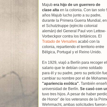
Majub
era hijo de un guerrero de
clase alta
en la colonia. Con tan solo 
años Majub lucho junto a su padre,
durante la Primera Guerra Mundial, en
el Schutztruppe (ejército colonial
alemán) del General Paul von Lettow-
Vorbeckpor contra los británicos. El
Tratado de Versalles
acabó con la
colonia, repartiendo el territorio entre
Bélgica, Portugal y el Reino Unido.
En 1929, viajó a Berlín para recoger el
salario que le debían como soldado
para él y su padre, pero su petición 
cambiar su nombre por el de Moham
"apariencia exótica"
. También enseñ
universidad de Berlín.
Se casó con u
tuvo tres hijos. A pesar de haber perd
de Honor" de los veteranos de la Pri
Wehrmacht, ambas solicitudes fueron 