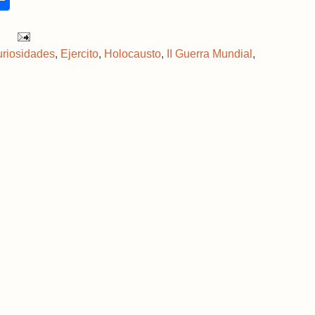
h
a
r
e
riosidades
,
Ejercito
,
Holocausto
,
II Guerra Mundial
,