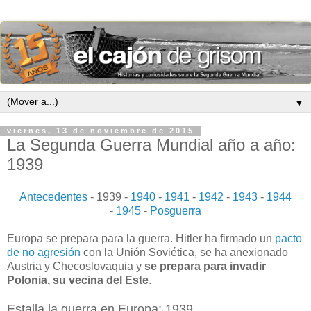
▼
viernes, 13 de noviembre de 2015
La Segunda Guerra Mundial año a año:
1939
Antecedentes
- 1939 -
1940
-
1941
-
1942
-
1943
-
1944
-
1945
-
Posguerra
Europa se prepara para la guerra. Hitler ha firmado un
pacto
de no agresión
con la Unión Soviética, se ha anexionado
Austria y Checoslovaquia y
se prepara para invadir
Polonia, su vecina del Este
.
Estalla la guerra en Europa: 1939