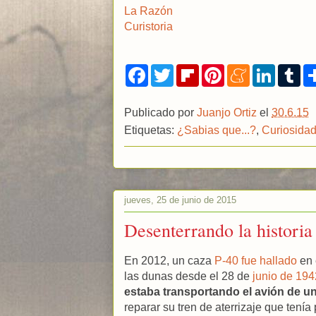
La Razón
Curistoria
F
T
F
P
M
L
T
a
w
l
i
e
i
u
c
i
i
n
n
n
m
e
t
p
t
e
k
b
Publicado por
Juanjo Ortiz
el
30.6.15
b
t
b
e
a
e
l
o
e
o
r
m
d
r
Etiquetas:
¿Sabias que...?
,
Curiosida
o
r
a
e
e
I
k
r
s
n
d
t
jueves, 25 de junio de 2015
Desenterrando la historia
En 2012, un caza
P-40 fue hallado
en 
las dunas desde el 28 de
junio de 194
estaba transportando el avión de una
reparar su tren de aterrizaje que tení