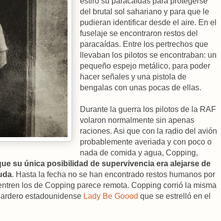
estiró su paracaídas para protegerse
del brutal sol sahariano y para que le
pudieran identificar desde el aire. En el
fuselaje se encontraron restos del
paracaídas. Entre los pertrechos que
llevaban los pilotos se encontraban: un
pequeño espejo metálico, para poder
hacer señales y una pistola de
bengalas con unas pocas de ellas.
Durante la guerra los pilotos de la RAF
volaron normalmente sin apenas
raciones. Asi que con la radio del avión
probablemente averiada y con poco o
nada de comida y agua, Copping,
que su única posibilidad de supervivencia era alejarse de
yuda
. Hasta la fecha no se han encontrado restos humanos por
entren los de Copping parece remota. Copping corrió la misma
mbardero estadounidense
Lady Be Goood
que se estrelló en el