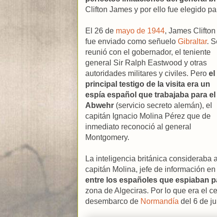
Clifton James y por ello fue elegido 
El 26 de
mayo de 1944
, James Clifton
fue enviado como señuelo
Gibraltar
. S
reunió con el gobernador, el teniente
general Sir Ralph Eastwood y otras
autoridades militares y civiles. Pero
el
principal testigo de la visita era un
espía español que trabajaba para el
Abwehr
(servicio secreto alemán), el
capitán Ignacio Molina Pérez que de
inmediato reconoció al general
Montgomery.
La inteligencia británica consideraba a
capitán Molina, jefe de información en
entre los españoles que espiaban pa
zona de Algeciras. Por lo que era el c
desembarco de
Normandía
del 6 de j