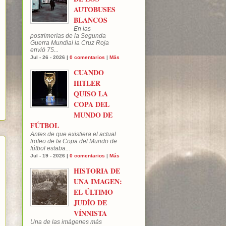
AUTOBUSES
BLANCOS
En las
postrimerías de la Segunda
Guerra Mundial la Cruz Roja
envió 75...
Jul - 26 - 2026 |
0 comentarios
|
Más
CUANDO
HITLER
QUISO LA
COPA DEL
MUNDO DE
FÚTBOL
Antes de que existiera el actual
trofeo de la Copa del Mundo de
fútbol estaba...
Jul - 19 - 2026 |
0 comentarios
|
Más
HISTORIA DE
UNA IMAGEN:
EL ÚLTIMO
JUDÍO DE
VÍNNISTA
Una de las imágenes más