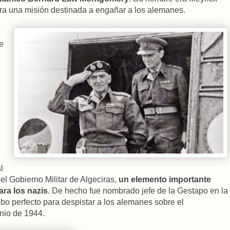
para una misión destinada a engañar a los alemanes.
e
l
 el Gobierno Militar de Algeciras,
un elemento importante
ra los nazis
. De hecho fue nombrado jefe de la Gestapo en la
ebo perfecto para despistar a los alemanes sobre el
unio de 1944.