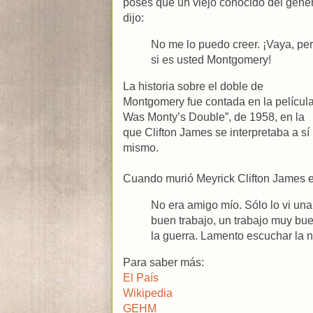
poses que un viejo conocido del gene
dijo:
No me lo puedo creer. ¡Vaya, pe
si es usted Montgomery!
La historia sobre el doble de
Montgomery fue contada en la película
Was Monty’s Double”, de 1958, en la
que Clifton James se interpretaba a sí
mismo.
Cuando murió Meyrick Clifton James e
No era amigo mío. Sólo lo vi u
buen trabajo, un trabajo muy bu
la guerra. Lamento escuchar la n
Para saber más:
El País
Wikipedia
GEHM