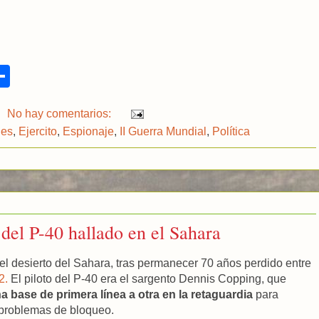
S
h
a
r
No hay comentarios:
e
des
,
Ejercito
,
Espionaje
,
II Guerra Mundial
,
Política
 del P-40 hallado en el Sahara
el desierto del Sahara, tras permanecer 70 años perdido entre
2.
El piloto del P-40 era el sargento Dennis Copping, que
 base de primera línea a otra en la retaguardia
para
a problemas de bloqueo.