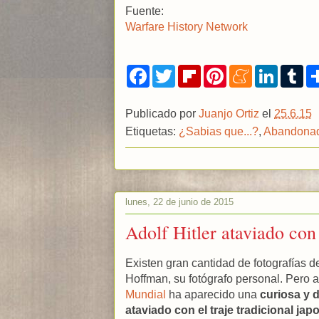
Fuente:
Warfare History Network
F
T
F
P
M
L
T
a
w
l
i
e
i
u
c
i
i
n
n
n
m
e
t
p
t
e
k
b
Publicado por
Juanjo Ortiz
el
25.6.15
b
t
b
e
a
e
l
o
e
o
r
m
d
r
Etiquetas:
¿Sabias que...?
,
Abandona
o
r
a
e
e
I
k
r
s
n
d
t
lunes, 22 de junio de 2015
Adolf Hitler ataviado co
Existen gran cantidad de fotografías d
Hoffman, su fotógrafo personal. Pero 
Mundial
ha aparecido una
curiosa y 
ataviado con el traje tradicional jap