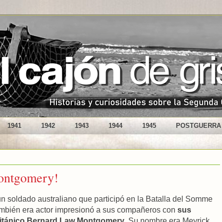
1941
1942
1943
1944
1945
POSTGUERRA
Montgomery!
n soldado australiano que participó en la Batalla del Somme
ambién era actor impresionó a sus compañeros con
sus
británico Bernard Law Montgomery
. Su nombre era Meyrick