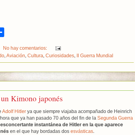
S
h
a
r
No hay comentarios:
e
do
,
Aviación
,
Cultura
,
Curiosidades
,
II Guerra Mundial
n un Kimono japonés
e
Adolf Hitler
ya que siempre viajaba acompañado de Heinrich
ahora que ya han pasado 70 años del fin de la
Segunda Guerra
desconcertante instantánea de Hitler en la que aparece
onés
en el que hay bordadas dos
esvásticas
.