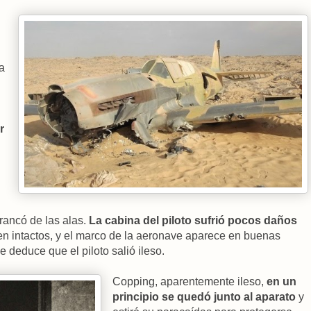
a
r
rrancó de las alas.
La cabina del piloto sufrió pocos daños
n intactos, y el marco de la aeronave aparece en buenas
e deduce que el piloto salió ileso.
Copping, aparentemente ileso,
en un
principio se quedó junto al aparato
y