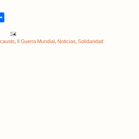
S
h
a
r
e
causto
,
II Guerra Mundial
,
Noticias
,
Solidaridad