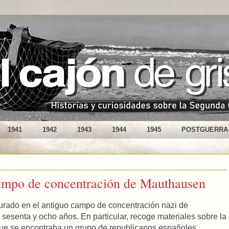
1941
1942
1943
1944
1945
POSTGUERRA
campo de concentración de Mauthausen
rado en el antiguo campo de concentración nazi de
sesenta y ocho años. En particular, recoge materiales sobre la
s que se encontraba un grupo de republicanos españoles.