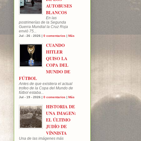
AUTOBUSES
BLANCOS
En las
postrimerías de la Segunda
Guerra Mundial la Cruz Roja
envió 75...
Jul - 26 - 2026 |
0 comentarios
|
Más
CUANDO
HITLER
QUISO LA
COPA DEL
MUNDO DE
FÚTBOL
Antes de que existiera el actual
trofeo de la Copa del Mundo de
fútbol estaba...
Jul - 19 - 2026 |
0 comentarios
|
Más
HISTORIA DE
UNA IMAGEN:
EL ÚLTIMO
JUDÍO DE
VÍNNISTA
Una de las imágenes más