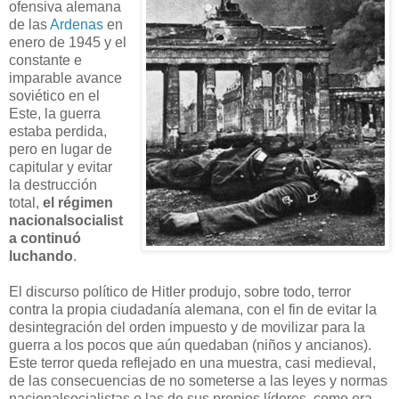
ofensiva alemana
de las
Ardenas
en
enero de 1945 y el
constante e
imparable avance
soviético en el
Este, la guerra
estaba perdida,
pero en lugar de
capitular y evitar
la destrucción
total,
el régimen
nacionalsocialist
a continuó
luchando
.
El discurso político de Hitler produjo, sobre todo, terror
contra la propia ciudadanía alemana, con el fin de evitar la
desintegración del orden impuesto y de movilizar para la
guerra a los pocos que aún quedaban (niños y ancianos).
Este terror queda reflejado en una muestra, casi medieval,
de las consecuencias de no someterse a las leyes y normas
nacionalsocialistas o las de sus propios líderes, como era