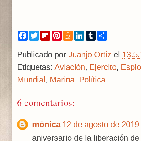
F
T
F
P
M
L
T
S
a
w
l
i
e
i
u
h
c
i
i
n
n
n
m
a
e
t
p
t
e
k
b
r
Publicado por
Juanjo Ortiz
el
13.5.
b
t
b
e
a
e
l
e
o
e
o
r
m
d
r
o
r
a
e
e
I
Etiquetas:
Aviación
,
Ejercito
,
Espio
k
r
s
n
d
t
Mundial
,
Marina
,
Política
6 comentarios:
mónica
12 de agosto de 2019 
aniversario de la liberación de