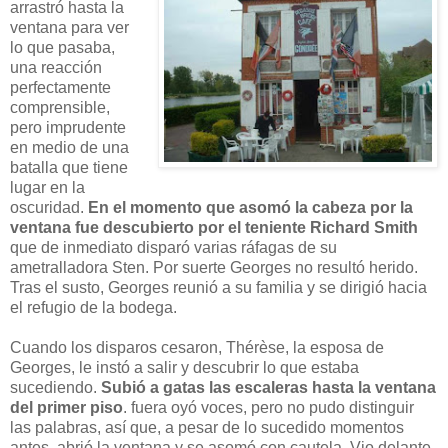
arrastró hasta la
ventana para ver
lo que pasaba,
una reacción
perfectamente
comprensible,
pero imprudente
en medio de una
batalla que tiene
lugar en la
oscuridad.
En el momento que asomó la cabeza por la
ventana fue descubierto por el teniente Richard Smith
que de inmediato disparó varias ráfagas de su
ametralladora Sten. Por suerte Georges no resultó herido.
Tras el susto, Georges reunió a su familia y se dirigió hacia
el refugio de la bodega.
Cuando los disparos cesaron, Thérèse, la esposa de
Georges, le instó a salir y descubrir lo que estaba
sucediendo.
Subió a gatas las escaleras hasta la ventana
del primer piso
. fuera oyó voces, pero no pudo distinguir
las palabras, así que, a pesar de lo sucedido momentos
antes, abrió la ventana y se asomó con cautela. Vio delante