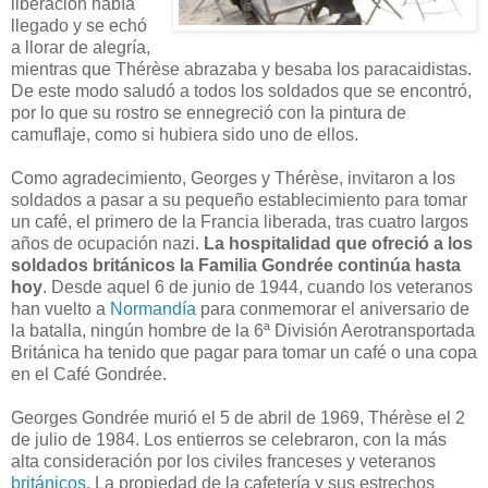
liberación había
llegado y se echó
a llorar de alegría,
mientras que Thérèse abrazaba y besaba los paracaidistas.
De este modo saludó a todos los soldados que se encontró,
por lo que su rostro se ennegreció con la pintura de
camuflaje, como si hubiera sido uno de ellos.
Como agradecimiento, Georges y Thérèse, invitaron a los
soldados a pasar a su pequeño establecimiento para tomar
un café, el primero de la Francia liberada, tras cuatro largos
años de ocupación nazi.
La hospitalidad que ofreció a los
soldados británicos la Familia Gondrée continúa hasta
hoy
. Desde aquel 6 de junio de 1944, cuando los veteranos
han vuelto a
Normandía
para conmemorar el aniversario de
la batalla, ningún hombre de la 6ª División Aerotransportada
Británica ha tenido que pagar para tomar un café o una copa
en el Café Gondrée.
Georges Gondrée murió el 5 de abril de 1969, Thérèse el 2
de julio de 1984. Los entierros se celebraron, con la más
alta consideración por los civiles franceses y veteranos
británicos
. La propiedad de la cafetería y sus estrechos