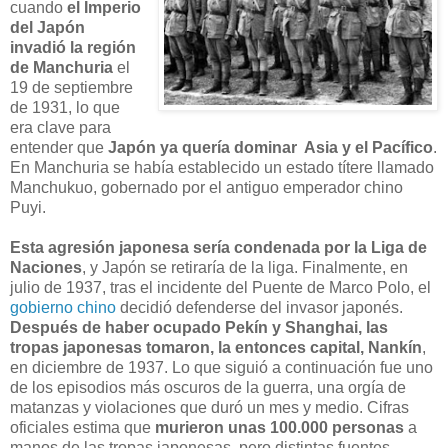
cuando
el Imperio
del Japón
invadió la región
de Manchuria
el
19 de septiembre
de 1931, lo que
era clave para
entender que
Japón ya quería dominar Asia y el Pacífico
.
En Manchuria se había establecido un estado títere llamado
Manchukuo, gobernado por el antiguo emperador chino
Puyi.
Esta agresión japonesa sería condenada por la Liga de
Naciones
, y Japón se retiraría de la liga. Finalmente, en
julio de 1937, tras el incidente del Puente de Marco Polo, el
gobierno chino
decidió defenderse del invasor japonés.
Después de haber ocupado Pekín y Shanghai, las
tropas japonesas tomaron, la entonces capital, Nankín
,
en diciembre de 1937. Lo que siguió a continuación fue uno
de los episodios más oscuros de la guerra, una orgía de
matanzas y violaciones que duró un mes y medio. Cifras
oficiales
estima que
murieron unas 100.000 personas
a
manos de las tropas japonesas, pero distintas fuentes