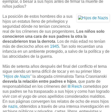
ejemplar, o besar a sus hijos antes de firmar la muerte de
niños judíos?
La posición de estos hombres dio a sus
hijos un estatus lleno de privilegios y
seguridad dónde no tenían conciencia
real de los crímenes de sus progenitores.
Los niños solo
conocieron una cara de sus padres la otra la
descubrieron tras la derrota
. Los de más edad no tenían
más de dieciocho años en
1945
. Tan solo recuerdan una
infancia en un ambiente protegido, a salvo de la política y de
las atrocidades de la guerra.
Más de setenta años después del final del conflicto el tema
sigue siendo un tema difícil de tocar y en su primer libro
"Hijos de Nazis"
la abogada criminalista Tania Crasnianski
desvela la relación entre padres e hijos
, que parte de
responsabilidad en los crímenes del
III Reich
cometidos por
sus padres se ha traspasado a sus hijos y como han logrado
vivir con el yugo de unos apellidos considerados malditos.
En sus páginas convergen los relatos de ocho de esos hijos
de
nazis
, obtenidos a través de una intensa investigación en
archivos públicos y privados, cartas, libros, entrevistas y