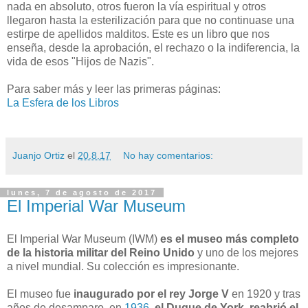
nada en absoluto, otros fueron la vía espiritual y otros
llegaron hasta la esterilización para que no continuase una
estirpe de apellidos malditos. Este es un libro que nos
enseña, desde la aprobación, el rechazo o la indiferencia, la
vida de esos "Hijos de Nazis".
Para saber más y leer las primeras páginas:
La Esfera de los Libros
Juanjo Ortiz
el
20.8.17
No hay comentarios:
lunes, 7 de agosto de 2017
El Imperial War Museum
El Imperial War Museum (IWM)
es el museo más completo
de la historia militar del Reino Unido
y uno de los mejores
a nivel mundial. Su colección es impresionante.
El museo fue
inaugurado por el rey Jorge V
en 1920 y tras
años de desamparo, en
1936
,
el Duque de York reabrió el