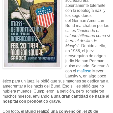
sociedad era
abiertamente tolerante
con la ideología nazi y
los seguidores
del German American
Bund marchaban por las
calles
"haciendo el
saludo hitleriano como si
fuera el desfile de
Macy's"
Debido a ello,
en 1938, el juez
neoyorquino de origen
judío Nathan Perlman
quiso evitarlo. Se reunió
con el
mafioso
Meyer
Lansky y, en algo poco
ético para un juez, le pidió que sus matones se dedicaran a
amedrentar a los nazis del Bund. Eso si, les pidió que no
hubiera muertos. Cumplieron la petición, pero rompieron
muchos huesos, enviando a una
gran cantidad de nazis al
hospital con pronóstico grave
.
Con todo,
el Bund realizó una convención, el 20 de