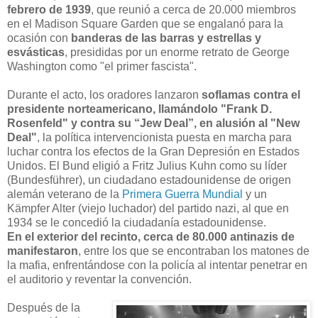
febrero de 1939
, que reunió a cerca de 20.000 miembros
en el Madison Square Garden que se engalanó para la
ocasión con
banderas de las barras y estrellas y
esvásticas
, presididas por un enorme retrato de George
Washington como "el primer fascista".
Durante el acto, los oradores lanzaron
soflamas contra el
presidente norteamericano, llamándolo "Frank D.
Rosenfeld" y contra su “Jew Deal”, en alusión al "New
Deal"
, la política intervencionista puesta en marcha para
luchar contra los efectos de la Gran Depresión en Estados
Unidos. El Bund eligió a Fritz Julius Kuhn como su líder
(Bundesführer), un ciudadano estadounidense de origen
alemán veterano de la
Primera Guerra Mundial
y un
Kämpfer Alter (viejo luchador) del partido nazi, al que en
1934 se le concedió la ciudadanía estadounidense.
En el exterior del recinto, cerca de 80.000 antinazis de
manifestaron
, entre los que se encontraban los matones de
la mafia, enfrentándose con la policía al intentar penetrar en
el auditorio y reventar la convención.
Después de la