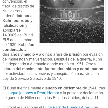
convención, el
fiscal de distrito de
Nueva York,
ordenó
detener a
Kuhn por robo y
falsificación
y
apropiarse
14.000$ del Bund.
El 5 de diciembre
de 1939, Kuhn
fue
condenado a
dos años y medio y a cinco años de prisión
por evasión
de impuestos y malversación. Después de la guerra, Kuhn
fue deportado a Alemania donde murió en 1951.
Otros
líderes del movimiento fueron detenidos y condenados
por actividades subversivas y conspiración para violar la
Ley de Servicio Selectivo de 1940.
El Bund fue finalmente
disuelto en diciembre de 1941
, tras
el
ataque japonés a Pearl Harbor
y la posterior declaración
de guerra de Hitler contra los Estados Unidos, del día 11.
Junto al realizado en el
Luna Park de Buenos Aires
, con