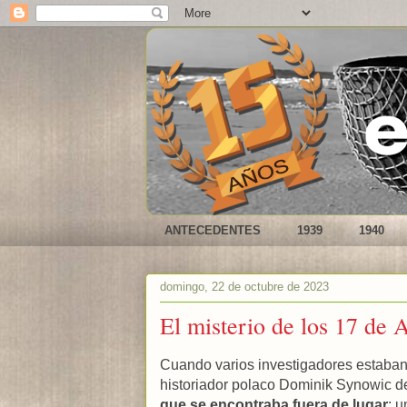
ANTECEDENTES
1939
1940
domingo, 22 de octubre de 2023
El misterio de los 17 de 
Cuando varios investigadores estaban
historiador polaco Dominik Synowic d
que se encontraba fuera de lugar
: 