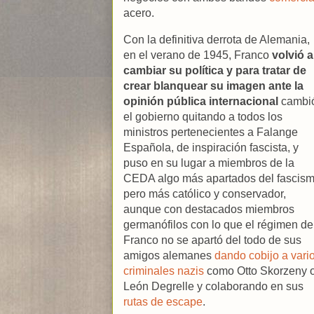
acero.
Con la definitiva derrota de Alemania,
en el verano de 1945, Franco
volvió a
cambiar su política y para tratar de
crear blanquear su imagen ante la
opinión pública internacional
cambi
el gobierno quitando a todos los
ministros pertenecientes a Falange
Española, de inspiración fascista, y
puso en su lugar a miembros de la
CEDA algo más apartados del fascis
pero más católico y conservador,
aunque con destacados miembros
germanófilos con lo que el régimen de
Franco no se apartó del todo de sus
amigos alemanes
dando cobijo a vari
criminales nazis
como Otto Skorzeny 
León Degrelle y colaborando en sus
rutas de escape
.