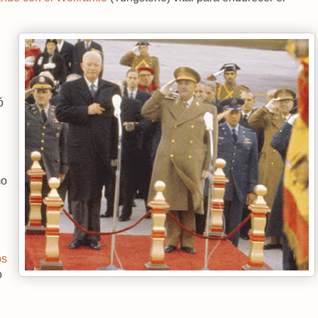
ó
mo
os
o