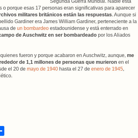
Segunda Guerra Mundial. Nadie está
 o porque esas 17 personas eran significativas para aparecer
rchivos militares británicos están las respuestas
. Aunque si
pellido Gardiner era James William Gardiner, perteneciente a la
causa de
un bombardeo
estadounidense y está enterrado en
 campo de Auschwitz en ser bombardeado
por los Aliados
a quienes fueron y porque acabaron en Auschwitz, aunque,
me
lrededor de 1,1 millones de personas que murieron
en el
sde el 20 de
mayo de 1940
hasta el 27 de
enero de 1945
,
ético.
S
h