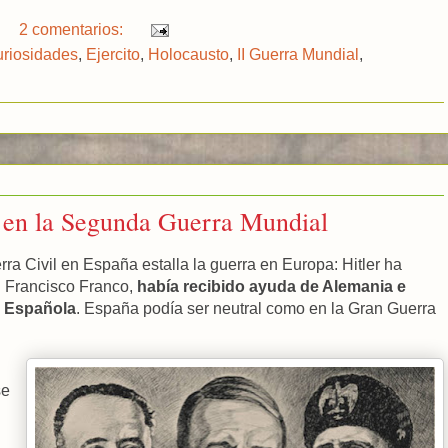
a
r
2 comentarios:
e
riosidades
,
Ejercito
,
Holocausto
,
II Guerra Mundial
,
 en la Segunda Guerra Mundial
a Civil en España estalla la guerra en Europa: Hitler ha
, Francisco Franco,
había recibido ayuda de Alemania e
ca Española
. España podía ser neutral como en la Gran Guerra
se