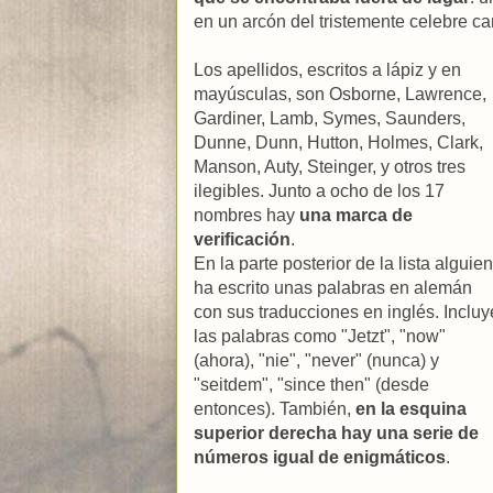
en un arcón del tristemente celebre c
Los apellidos, escritos a lápiz y en
mayúsculas, son Osborne, Lawrence,
Gardiner, Lamb, Symes, Saunders,
Dunne, Dunn, Hutton, Holmes, Clark,
Manson, Auty, Steinger, y otros tres
ilegibles. Junto a ocho de los 17
nombres hay
una marca de
verificación
.
En la parte posterior de la lista alguien
ha escrito unas palabras en alemán
con sus traducciones en inglés. Incluy
las palabras como "Jetzt", "now"
(ahora), "nie", "never" (nunca) y
"seitdem", "since then" (desde
entonces). También,
en la esquina
superior derecha hay una serie de
números igual de enigmáticos
.