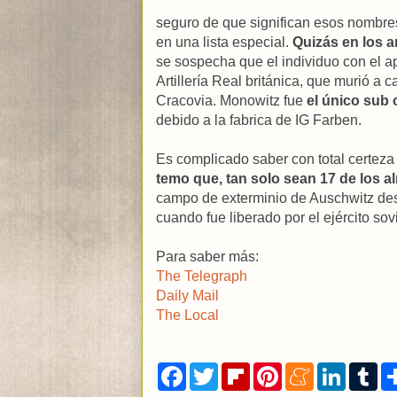
seguro de que significan esos nombres
en una lista especial.
Quizás en los a
se sospecha que el individuo con el a
Artillería Real británica, que murió a 
Cracovia. Monowitz fue
el único sub
debido a la fabrica de IG Farben.
Es complicado saber con total certez
temo que, tan solo sean 17 de los a
campo de exterminio de Auschwitz de
cuando fue liberado por el ejército sovi
Para saber más:
The Telegraph
Daily Mail
The Local
F
T
F
P
M
L
T
a
w
l
i
e
i
u