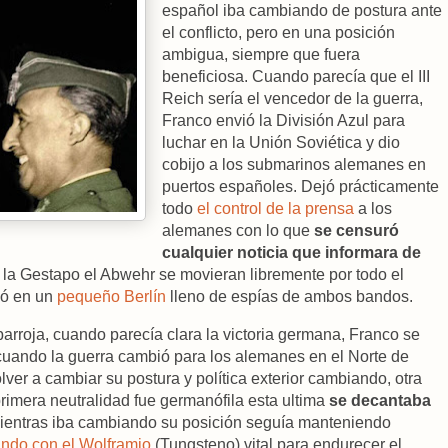
español iba cambiando de postura ante
el conflicto, pero en una posición
ambigua, siempre que fuera
beneficiosa. Cuando parecía que el III
Reich sería el vencedor de la guerra,
Franco envió la División Azul para
luchar en la Unión Soviética y dio
cobijo a los submarinos alemanes en
puertos españoles. Dejó prácticamente
todo
el control de la prensa
a los
alemanes con lo que
se censuró
cualquier noticia que informara de
 la Gestapo el Abwehr se movieran libremente por todo el
tió en un
pequeño Berlín
lleno de espías de ambos bandos.
arroja, cuando parecía clara la victoria germana, Franco se
 cuando la guerra cambió para los alemanes en el Norte de
lver a cambiar su postura y política exterior cambiando, otra
 primera neutralidad fue germanófila esta ultima
se decantaba
entras iba cambiando su posición seguía manteniendo
ndo con el Wolframio
(Tungsteno) vital para endurecer el