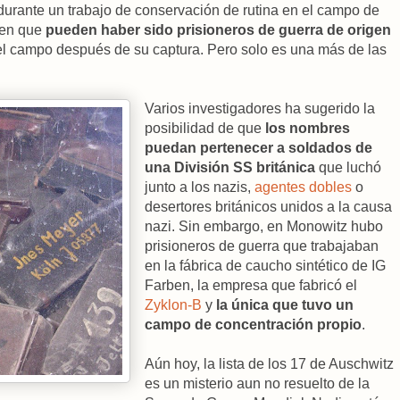
 durante un trabajo de conservación de rutina en el campo de
een que
pueden haber sido prisioneros de guerra de origen
el campo después de su captura. Pero solo es una más de las
Varios investigadores ha sugerido la
posibilidad de que
los nombres
puedan pertenecer a soldados de
una División SS británica
que luchó
junto a los nazis,
agentes dobles
o
desertores británicos unidos a la causa
nazi. Sin embargo, en Monowitz hubo
prisioneros de guerra que trabajaban
en la fábrica de caucho sintético de IG
Farben, la empresa que fabricó el
Zyklon-B
y
la única que tuvo un
campo de concentración propio
.
Aún hoy, la lista de los 17 de Auschwitz
es un misterio aun no resuelto de la