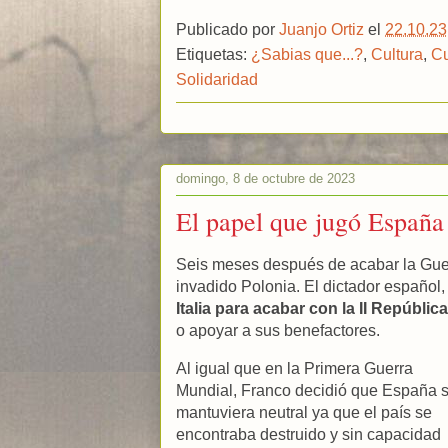
c
i
i
n
n
n
m
e
t
p
t
e
k
b
Publicado por
Juanjo Ortiz
el
22.10.23
b
t
b
e
a
e
l
o
e
o
r
m
d
r
Etiquetas:
¿Sabias que...?
,
Cultura
,
Cu
o
r
a
e
e
I
Solidaridad
k
r
s
n
d
t
domingo, 8 de octubre de 2023
El papel que jugó España
Seis meses después de acabar la Guerr
invadido Polonia. El dictador español
Italia para acabar con la II Repúbli
o apoyar a sus benefactores.
Al igual que en la Primera Guerra
Mundial, Franco decidió que España 
mantuviera neutral ya que el país se
encontraba destruido y sin capacidad