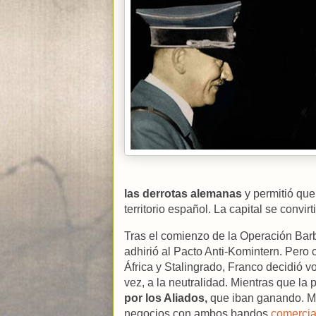
las derrotas alemanas
y permitió que
territorio español. La capital se convir
Tras el comienzo de la Operación Barb
adhirió al Pacto Anti-Komintern. Pero
África y Stalingrado, Franco decidió vo
vez, a la neutralidad. Mientras que la
por los Aliados,
que iban ganando. Mi
negocios con ambos bandos
comercia