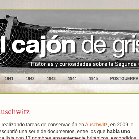
1941
1942
1943
1944
1945
POSTGUERRA
Auschwitz
 realizando tareas de conservación en
Auschwitz
, en 2009, el
escubrió una serie de documentos, entre los que
había uno
una lista con 17 nombres aparentemente británicos, escondidos