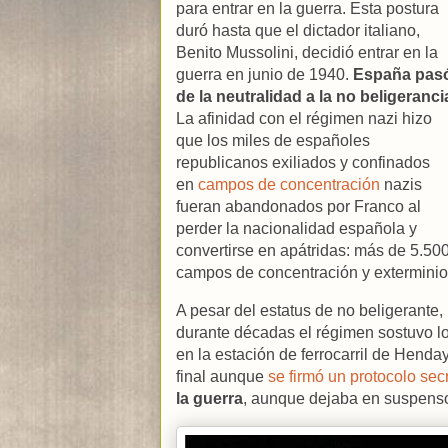
para entrar en la guerra. Esta postura
duró hasta que el dictador italiano,
Benito Mussolini, decidió entrar en la
guerra en junio de 1940.
España pas
de la neutralidad a la no beligeranci
La afinidad con el régimen nazi hizo
que los miles de españoles
republicanos exiliados y confinados
en
campos de concentración
nazis
fueran abandonados por Franco al
perder la nacionalidad española y
convertirse en apátridas: más de 5.50
campos de concentración y exterminio,
A pesar del estatus de no beligerante,
durante décadas el régimen sostuvo lo c
en la estación de ferrocarril de Henda
final aunque
se firmó un protocolo sec
la guerra
, aunque dejaba en suspenso