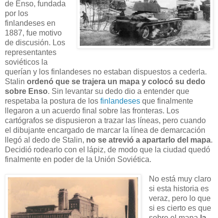
de Enso, fundada
por los
finlandeses en
1887, fue motivo
de discusión. Los
representantes
soviéticos la
querían y los finlandeses no estaban dispuestos a cederla.
Stalin
ordenó que se trajera un mapa y colocó su dedo
sobre Enso
. Sin levantar su dedo dio a entender que
respetaba la postura de los
finlandeses
que finalmente
llegaron a un acuerdo final sobre las fronteras. Los
cartógrafos se dispusieron a trazar las líneas, pero cuando
el dibujante encargado de marcar la línea de demarcación
llegó al dedo de Stalin,
no se atrevió a apartarlo del mapa
.
Decidió rodearlo con el lápiz, de modo que la ciudad quedó
finalmente en poder de la Unión Soviética.
No está muy claro
si esta historia es
veraz, pero lo que
si es cierto es que
sobre el mapa
la