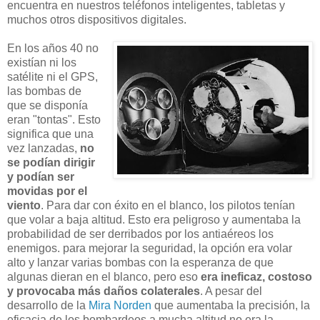
encuentra en nuestros teléfonos inteligentes, tabletas y
muchos otros dispositivos digitales.
En los años 40 no
existían ni los
satélite ni el GPS,
las bombas de
que se disponía
eran "tontas". Esto
significa que una
vez lanzadas,
no
se podían dirigir
y podían ser
movidas por el
viento
. Para dar con éxito en el blanco, los pilotos tenían
que volar a baja altitud. Esto era peligroso y aumentaba la
probabilidad de ser derribados por los antiaéreos los
enemigos. para mejorar la seguridad, la opción era volar
alto y lanzar varias bombas con la esperanza de que
algunas dieran en el blanco, pero eso
era ineficaz, costoso
y provocaba más daños colaterales
. A pesar del
desarrollo de la
Mira Norden
que aumentaba la precisión, la
eficacia de los bombardeos a mucha altitud no era la