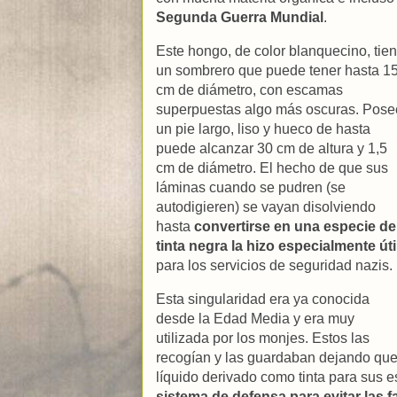
Segunda Guerra Mundial
.
Este hongo, de color blanquecino, tie
un sombrero que puede tener hasta 1
cm de diámetro, con escamas
superpuestas algo más oscuras. Pose
un pie largo, liso y hueco de hasta
puede alcanzar 30 cm de altura y 1,5
cm de diámetro. El hecho de que sus
láminas cuando se pudren (se
autodigieren) se vayan disolviendo
hasta
convertirse en una especie de
tinta negra la hizo especialmente úti
para los servicios de seguridad nazis.
Esta singularidad era ya conocida
desde la Edad Media y era muy
utilizada por los monjes. Estos las
recogían y las guardaban dejando que s
líquido derivado como tinta para sus e
sistema de defensa para evitar las f