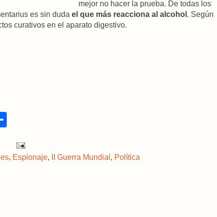
mejor no hacer la prueba. De todas los
mentarius es sin duda
el que más reacciona al alcohol
. Según
ctos curativos en el aparato digestivo.
S
h
a
r
e
des
,
Espionaje
,
II Guerra Mundial
,
Política