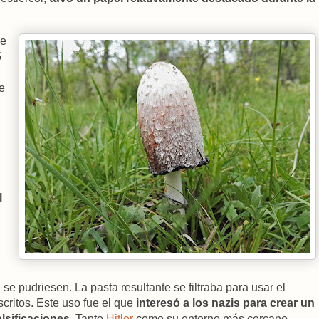
ne
5
e
l
e pudriesen. La pasta resultante se filtraba para usar el
scritos. Este uso fue el que
interesó a los nazis para crear un
alsificaciones
. Tanto
Hitler
como su entorno más cercano,