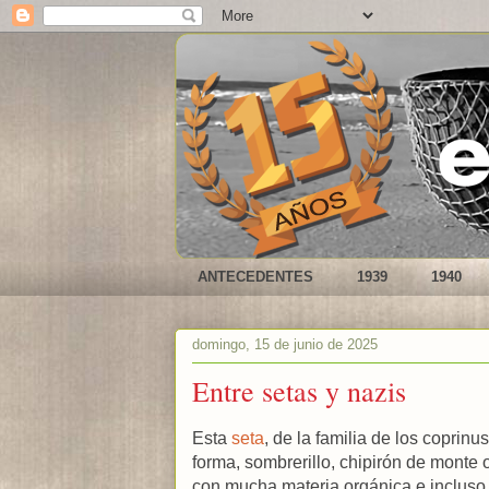
ANTECEDENTES
1939
1940
domingo, 15 de junio de 2025
Entre setas y nazis
Esta
seta
, de la familia de los coprin
forma, sombrerillo, chipirón de monte 
con mucha materia orgánica e incluso 