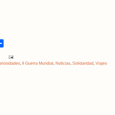
S
h
a
r
e
riosidades
,
II Guerra Mundial
,
Noticias
,
Solidaridad
,
Viajes