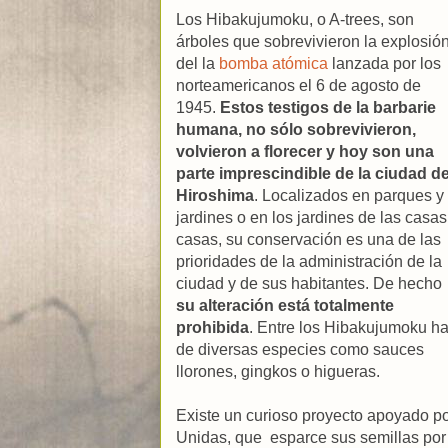
Los Hibakujumoku, o A-trees, son
árboles que sobrevivieron la explosió
del la
bomba atómica
lanzada por los
norteamericanos el 6 de agosto de
1945.
Estos testigos de la barbarie
humana, no sólo sobrevivieron,
volvieron a florecer y hoy son una
parte imprescindible de la ciudad d
Hiroshima
. Localizados en parques y
jardines o en los jardines de las casas
casas, su conservación es una de las
prioridades de la administración de la
ciudad y de sus habitantes. De hecho
su alteración está totalmente
prohibida
. Entre los Hibakujumoku h
de diversas especies como sauces
llorones, gingkos o higueras.
Existe un curioso proyecto apoyado por
Unidas, que esparce sus semillas por