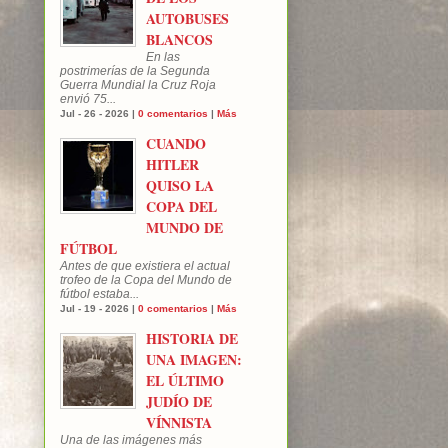
AUTOBUSES
BLANCOS
En las
postrimerías de la Segunda
Guerra Mundial la Cruz Roja
envió 75...
Jul - 26 - 2026 |
0 comentarios
|
Más
CUANDO
HITLER
QUISO LA
COPA DEL
MUNDO DE
FÚTBOL
Antes de que existiera el actual
trofeo de la Copa del Mundo de
fútbol estaba...
Jul - 19 - 2026 |
0 comentarios
|
Más
HISTORIA DE
UNA IMAGEN:
EL ÚLTIMO
JUDÍO DE
VÍNNISTA
Una de las imágenes más