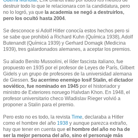
destruir todo lo que le relacionara con la candidatura, pero
no lo logró, ya que
la academia se negó a destruirlos,
pero los ocultó hasta 2004
.
Se desconoce si Adolf Hitler conocía estos hechos pero si
se sabe que prohibió a Richard Kuhn (Química 1938), Adolf
Butenandt (Química 1939) y Gerhard Domagk (Medicina
1939), tres galardonados alemanes, a aceptar los premios.
Su aliado Benito Mussolini, el líder fascista italiano, fue
propuesto en 1935 por el profesor de Leyes de París, Gilbert
Gidels y un grupo de profesores de la universidad alemana
de Giessen.
Su acerrimo enemigo Iosif Stalin, el dictador
soviético, fue nominado en 1945
por el historiador y
ministro de Exteriores noruego Halvdan Khon. En 1948, el
profesor universitario checo Wladislav Rieger volvió a
proponer a Stalin para el premio.
Pero esto no es todo, la revista
Time
, declaraba a Hitler
como el hombre del año
1938
y aunque parezca extraño,
hay que tener en cuenta que
el hombre del año no ha de
ser la mejor persona del año, sino el personaje más