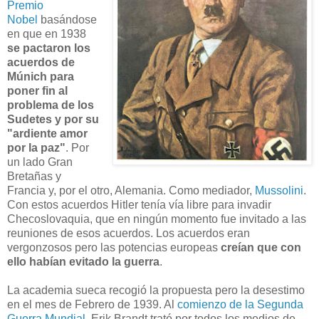
Premio
Nobel
basándose
en que en 1938
se pactaron los
acuerdos de
Múnich para
poner fin al
problema de los
Sudetes y por su
"ardiente amor
por la paz"
. Por
un lado Gran
Bretañas y
Francia y, por el otro, Alemania. Como mediador,
Mussolini
.
Con estos acuerdos Hitler tenía vía libre para invadir
Checoslovaquia, que en ningún momento fue invitado a las
reuniones de esos acuerdos. Los acuerdos eran
vergonzosos pero las potencias europeas
creían que con
ello habían evitado la guerra
.
La academia sueca recogió la propuesta pero la desestimo
en el mes de Febrero de 1939. Al
comienzo de la Segunda
Guerra Mundial
, Erik Brandt trató por todos los medios de