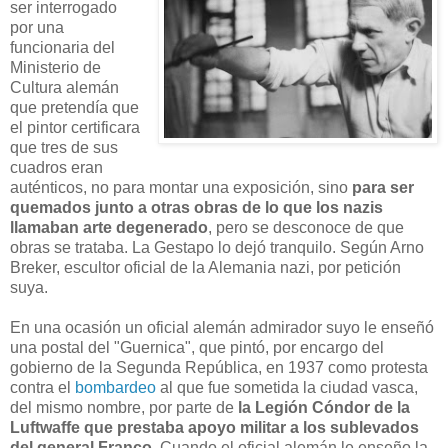
ser interrogado
por una
funcionaria del
Ministerio de
Cultura alemán
que pretendía que
el pintor certificara
que tres de sus
cuadros eran
auténticos, no para montar una exposición, sino
para ser
quemados junto a otras obras de lo que los nazis
llamaban arte degenerado
, pero se desconoce de que
obras se trataba. La Gestapo lo dejó tranquilo. Según Arno
Breker, escultor oficial de la Alemania nazi, por petición
suya.
En una ocasión un oficial alemán admirador suyo le enseñó
una postal del "Guernica", que pintó, por encargo del
gobierno de la Segunda República, en 1937 como protesta
contra el
bombardeo
al que fue sometida la ciudad vasca,
del mismo nombre, por parte de
la Legión Cóndor de la
Luftwaffe que prestaba apoyo militar a los sublevados
del general Franco
. Cuando el oficial alemán le enseño la