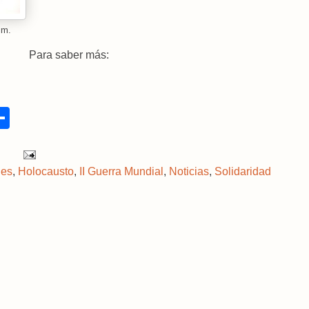
im.
Para saber más:
S
h
a
r
e
des
,
Holocausto
,
II Guerra Mundial
,
Noticias
,
Solidaridad