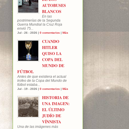
AUTOBUSES
BLANCOS
En las
postrimerías de la Segunda
Guerra Mundial la Cruz Roja
envió 75...
Jul - 26 - 2026 |
0 comentarios
|
Más
CUANDO
HITLER
QUISO LA
COPA DEL
MUNDO DE
FÚTBOL
Antes de que existiera el actual
trofeo de la Copa del Mundo de
fútbol estaba...
Jul - 19 - 2026 |
0 comentarios
|
Más
HISTORIA DE
UNA IMAGEN:
EL ÚLTIMO
JUDÍO DE
VÍNNISTA
Una de las imágenes más