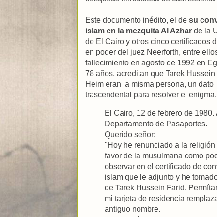
Este documento inédito, el de
su conv
islam en la mezquita Al Azhar
de la 
de El Cairo y otros cinco certificados d
en poder del juez Neerforth, entre ello
fallecimiento en agosto de 1992 en Egi
78 años, acreditan que Tarek Hussein 
Heim eran la misma persona, un dato
trascendental para resolver el enigma.
El Cairo, 12 de febrero de 1980. 
Departamento de Pasaportes.
Querido señor:
"Hoy he renunciado a la religión 
favor de la musulmana como po
observar en el certificado de con
islam que le adjunto y he tomad
de Tarek Hussein Farid. Permít
mi tarjeta de residencia rempla
antiguo nombre.