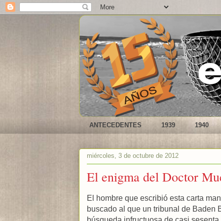
ANTECEDENTES
1939
1940
miércoles, 3 de octubre de 2012
El enigma del Doctor Mu
El hombre que escribió esta carta manu
buscado al que un tribunal de Baden 
búsqueda infructuosa de casi sesenta