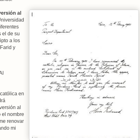
ersión al
Universidad
iferentes
s el de su
pto a los
Farid y
Al
católica en
drá
versión al
o el nombre
ame renovar
zando mi