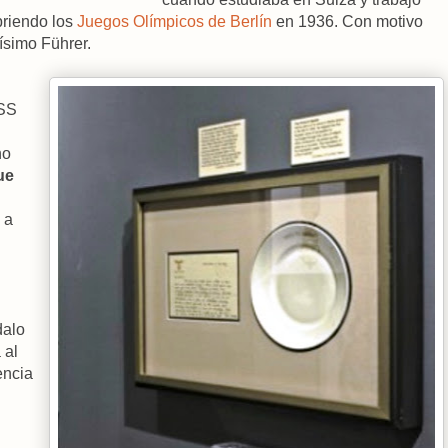
briendo los
Juegos Olímpicos de Berlín
en 1936. Con motivo
ísimo Führer.
OSS
no
ue
 a
dalo
 al
encia
n