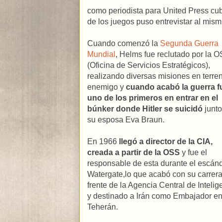
como periodista para United Press cu
de los juegos puso entrevistar al mism
Cuando comenzó la
Segunda Guerra
Mundial
, Helms fue reclutado por la 
(Oficina de Servicios Estratégicos),
realizando diversas misiones en terre
enemigo y
cuando acabó la guerra f
uno de los primeros en entrar en el
búnker donde Hitler se suicidó
junto
su esposa Eva Braun.
En 1966
llegó a director de la CIA,
creada a partir de la OSS
y fue el
responsable de esta durante el escán
Watergate,lo que acabó con su carrera
frente de la Agencia Central de Intelig
y destinado a Irán como Embajador e
Teherán.