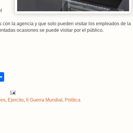
l
 con la agencia y que solo pueden visitar los empleados de la
ntadas ocasiones se puede visitar por el público.
S
h
a
r
e
des
,
Ejercito
,
II Guerra Mundial
,
Política