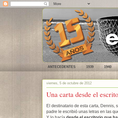
ANTECEDENTES
1939
1940
viernes, 5 de octubre de 2012
Una carta desde el escrito
El destinatario de esta carta, Dennis, 
padre le escribió unas letras en las qu
Y lo hacía
desde el escritorio que ha