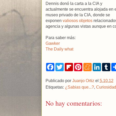
Dennis donó la carta a la CIA y
actualmente se encuentra alojada en e
museo privado de la CIA, donde se
exponen
valiosos objetos
relacionados
agencia y algunas vistas aunque en co
Para saber más:
Gawker
The Daily what
F
T
F
P
M
L
T
a
w
l
i
e
i
u
c
i
i
n
n
n
m
e
t
p
t
e
k
b
Publicado por
Juanjo Ortiz
el
5.10.12
b
t
b
e
a
e
l
o
e
o
r
m
d
r
Etiquetas:
¿Sabias que...?
,
Curiosida
o
r
a
e
e
I
k
r
s
n
d
t
No hay comentarios: