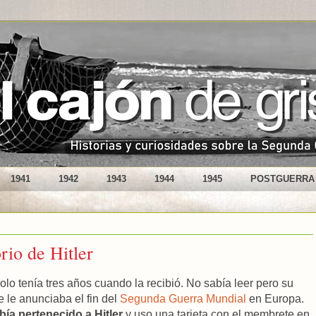
1941
1942
1943
1944
1945
POSTGUERRA
rio de Hitler
solo tenía tres años cuando la recibió. No sabía leer pero su
e le anunciaba el fin del
Segunda Guerra Mundial
en Europa.
bía pertenecido a Hitler
y uso una tarjeta con el membrete en