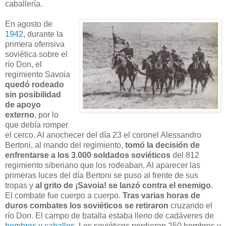
caballería.
En agosto de
1942
, durante la
primera ofensiva
soviética sobre el
río Don, el
regimiento Savoia
quedó rodeado
sin posibilidad
de apoyo
externo
, por lo
que debía romper
el cerco. Al anochecer del día 23 el coronel Alessandro
Bertoni, al mando del regimiento,
tomó la decisión de
enfrentarse a los 3.000 soldados soviéticos
del 812
regimiento siberiano que los rodeaban. Al aparecer las
primeras luces del día Bertoni se puso al frente de sus
tropas y
al grito de ¡Savoia! se lanzó contra el enemigo
.
El combate fue cuerpo a cuerpo.
Tras varias horas de
duros combates los soviéticos se retiraron
cruzando el
río Don. El campo de batalla estaba lleno de cadáveres de
hombres y caballos
. Los soviéticos perdieron 250 hombres y