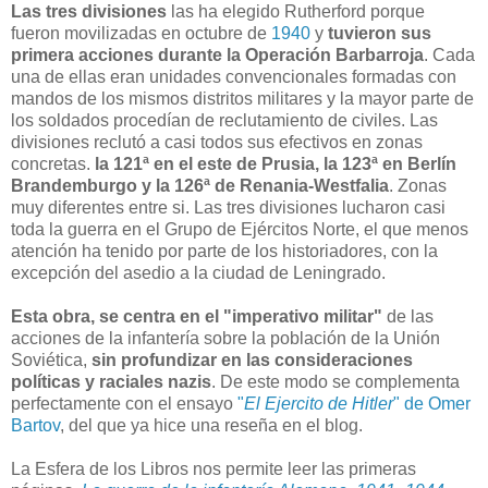
Las tres divisiones
las ha elegido Rutherford porque
fueron movilizadas en octubre de
1940
y
tuvieron sus
primera acciones durante la Operación Barbarroja
. Cada
una de ellas eran unidades convencionales formadas con
mandos de los mismos distritos militares y la mayor parte de
los soldados procedían de reclutamiento de civiles. Las
divisiones reclutó a casi todos sus efectivos en zonas
concretas.
la 121ª en el este de Prusia, la 123ª en Berlín
Brandemburgo y la 126ª de Renania-Westfalia
. Zonas
muy diferentes entre si. Las tres divisiones lucharon casi
toda la guerra en el Grupo de Ejércitos Norte, el que menos
atención ha tenido por parte de los historiadores, con la
excepción del asedio a la ciudad de Leningrado.
Esta obra, se centra en el "imperativo militar"
de las
acciones de la infantería sobre la población de la Unión
Soviética,
sin profundizar en las consideraciones
políticas y raciales nazis
. De este modo se complementa
perfectamente con el ensayo
"
El Ejercito de Hitler
" de Omer
Bartov
, del que ya hice una reseña en el blog.
La Esfera de los Libros nos permite leer las primeras