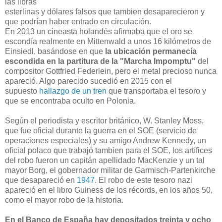
las libras
esterlinas y dólares falsos que tambien desaparecieron y
que podrían haber entrado en circulación.
En 2013 un cineasta holandés afirmaba que el oro se
escondía realmente en Mittenwald a unos 16 kilómetros de
Einsiedl, basándose en que
la ubicación permanecía
escondida en la partitura de la "Marcha Impomptu"
del
compositor Gottfried Federlein, pero el metal precioso nunca
apareció. Algo parecido sucedió en 2015 con el
supuesto
hallazgo de un tren
que transportaba el tesoro y
que se encontraba oculto en Polonia.
Según el periodista y escritor británico, W. Stanley Moss,
que fue oficial durante la guerra en el SOE (servicio de
operaciones especiales) y su amigo Andrew Kennedy, un
oficial polaco que trabajó tambien para el SOE, los artífices
del robo fueron un capitán apellidado MacKenzie y un tal
mayor Borg, el gobernador militar de Garmisch-Partenkirche
que desapareció en
1947
. El robo de este tesoro nazi
apareció en el libro Guiness de los récords, en los años 50,
como el mayor robo de la historia.
En el Banco de España hay depositados treinta y ocho