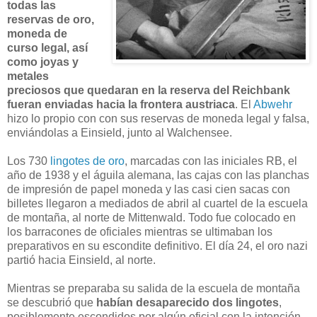
todas las
reservas de oro,
moneda de
curso legal, así
como joyas y
metales
preciosos que quedaran en la reserva del Reichbank
fueran enviadas hacia la frontera austriaca
. El
Abwehr
hizo lo propio con con sus reservas de moneda legal y falsa,
enviándolas a Einsield, junto al Walchensee.
Los 730
lingotes de oro
, marcadas con las iniciales RB, el
año de 1938 y el águila alemana, las cajas con las planchas
de impresión de papel moneda y las casi cien sacas con
billetes llegaron a mediados de abril al cuartel de la escuela
de montaña, al norte de Mittenwald. Todo fue colocado en
los barracones de oficiales mientras se ultimaban los
preparativos en su escondite definitivo. El día 24, el oro nazi
partió hacia Einsield, al norte.
Mientras se preparaba su salida de la escuela de montaña
se descubrió que
habían desaparecido dos lingotes
,
posiblemente escondidos por algún oficial con la intención