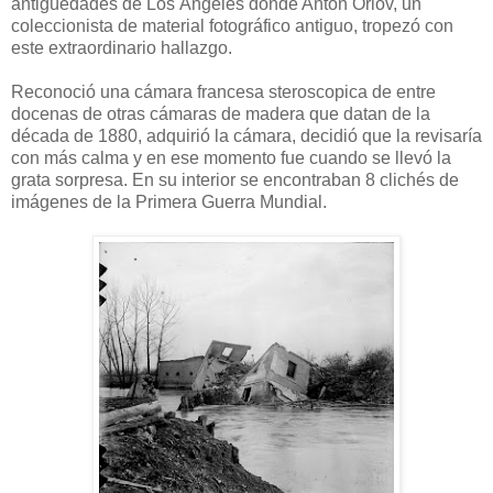
antigüedades
de Los
Ángeles donde
Anton
Orlov
, un
coleccionista
de material fotográfico antiguo
,
tropezó con
este
extraordinario hallazgo
.
Reconoció
una cámara
francesa
steroscopica
de entre
docenas de
otras cámaras
de madera
que datan de
la
década de 1880
,
adquirió la cámara
,
decidió que la revisaría
con más calma y en ese momento fue cuando se llevó la
grata sorpresa. En su interior se encontraban 8 clichés de
imágenes de la Primera Guerra Mundial.