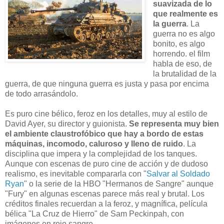
suavizada de lo
que realmente es
la guerra
. La
guerra no es algo
bonito, es algo
horrendo. el film
habla de eso, de
la brutalidad de la
guerra, de que ninguna guerra es justa y pasa por encima
de todo arrasándolo.
Es puro cine bélico, feroz en los detalles, muy al estilo de
David Ayer, su director y guionista.
Se representa muy bien
el ambiente claustrofóbico que hay a bordo de estas
máquinas, incomodo, caluroso y lleno de ruido
. La
disciplina que impera y la complejidad de los tanques.
Aunque con escenas de puro cine de acción y de dudoso
realismo, es inevitable compararla con "
Salvar al Soldado
Ryan
" o la serie de la HBO "Hermanos de Sangre" aunque
"Fury" en algunas escenas parece más real y brutal. Los
créditos finales recuerdan a la feroz, y magnífica, película
bélica "La Cruz de Hierro" de Sam Peckinpah, con
imágenes en rojo sangre.