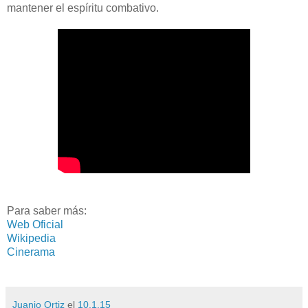
mantener el espíritu combativo.
Para saber más:
Web Oficial
Wikipedia
Cinerama
Juanjo Ortiz
el
10.1.15