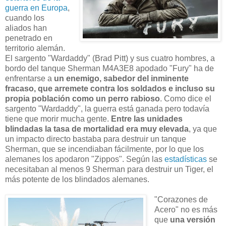
guerra en Europa
,
cuando los
aliados han
penetrado en
territorio alemán.
El sargento "Wardaddy" (Brad Pitt) y sus cuatro hombres, a
bordo del tanque Sherman M4A3E8 apodado "Fury" ha de
enfrentarse a
un enemigo, sabedor del inminente
fracaso, que arremete contra los soldados e incluso su
propia población como un perro rabioso
. Como dice el
sargento "Wardaddy", la guerra está ganada pero todavía
tiene que morir mucha gente.
Entre las unidades
blindadas la tasa de mortalidad era muy elevada
, ya que
un impacto directo bastaba para destruir un tanque
Sherman, que se incendiaban fácilmente, por lo que los
alemanes los apodaron "Zippos". Según las
estadísticas
se
necesitaban al menos 9 Sherman para destruir un Tiger, el
más potente de los blindados alemanes.
"Corazones de
Acero" no es más
que
una versión