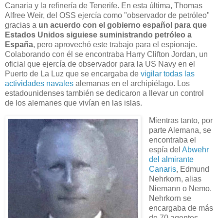
Canaria y la refinería de Tenerife. En esta última, Thomas
Alfree Weir, del OSS ejercía como "observador de petróleo"
gracias a
un acuerdo con el gobierno español para que
Estados Unidos siguiese suministrando petróleo a
España
, pero aprovechó este trabajo para el espionaje.
Colaborando con él se encontraba Harry Clifton Jordan, un
oficial que ejercía de observador para la US Navy en el
Puerto de La Luz que se encargaba de
vigilar todas las
actividades navales
alemanas en el archipiélago. Los
estadounidenses también se dedicaron a llevar un control
de los alemanes que vivían en las islas.
Mientras tanto, por
parte Alemana, se
encontraba el
espía del
Abwehr
del almirante
Canaris
, Edmund
Nehrkorn, alias
Niemann o Nemo.
Nehrkorn se
encargaba de más
de 70 agentes