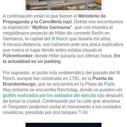
A continuación están lo que fueron el
Ministerio de
Propaganda y la Cancillería nazi
. Detrás nos encontramos
la exposición "
Mythos Germania"
, que nos muestra el
megalómano proyecto de Hitler de convertir Berlín en
Germania, la capital del
III Reich
que duraría mil años.
A escasa distancia, nos hallamos ante una placa explicativa
que marca el lugar donde antes estaba situado el
Führerbunker
, donde Hitler pasaría sus últimas horas.
En
la actualidad es un parking
.
Por supuesto, el punto más emblemático del pasado del III
Reich, aunque fue construida en 1791, es la
Puerta de
Brandemburgo
, que se encuentra en la Plaza de
París
.
Muy próximo se encuentra Reichstag, donde se pueden ver
grafitis realizados por los soldados del ejército rojo
después
de tomar la ciudad. Continuando por la calle que atraviesa
el Tiergarten podemos visitar el monumento a los soldados
soviéticos, presidido por dos tanques T-34.