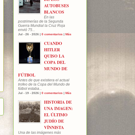
AUTOBUSES
BLANCOS
En las
postrimerías de la Segunda
Guerra Mundial la Cruz Roja
envió 75...
Jul - 26 - 2026 |
0 comentarios
|
Más
CUANDO
HITLER
QUISO LA
COPA DEL
MUNDO DE
FÚTBOL
Antes de que existiera el actual
trofeo de la Copa del Mundo de
fútbol estaba...
Jul - 19 - 2026 |
0 comentarios
|
Más
HISTORIA DE
UNA IMAGEN:
EL ÚLTIMO
JUDÍO DE
VÍNNISTA
Una de las imágenes más